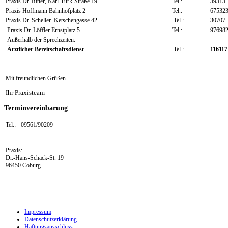
Praxis Dr. Ritter, Karl-Türk-Straße 19
Tel.:
39313
Praxis Hoffmann Bahnhofplatz 2
Tel.:
67532
Praxis Dr. Scheller Ketschengasse 42
Tel.:
30707
Praxis Dr. Löffler Ernstplatz 5
Tel.:
97698
Außerhalb der Sprechzeiten:
Ärztlicher Bereitschaftsdienst
Tel.:
116117
Mit freundlichen Grüßen
Ihr Praxisteam
Terminvereinbarung
Tel.:
09561/90209
Praxis:
Dr.-Hans-Schack-St. 19
96450 Coburg
Impressum
Datenschutzerklärung
Haftungsausschluss