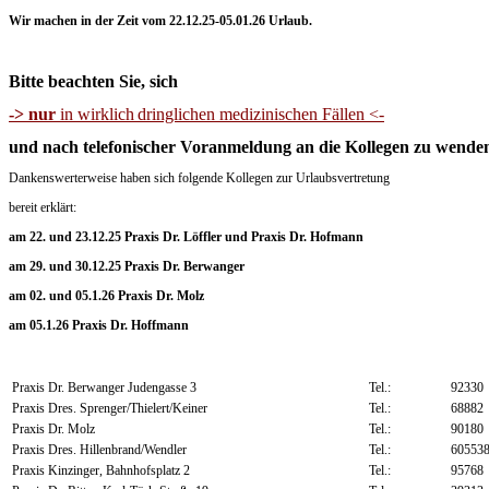
Wir machen in der Zeit vom 22.12.25-05.01.26 Urlaub.
Bitte beachten Sie, sich
-> nur
in wirklich
dringlichen medizinischen Fällen <-
und nach telefonischer Voranmeldung an die Kollegen zu wende
Dankenswerterweise haben sich folgende Kollegen zur Urlaubsvertretung
bereit erklärt:
am 22. und 23.12.25 Praxis Dr. Löffler und Praxis Dr. Hofmann
am 29. und 30.12.25 Praxis Dr. Berwanger
am 02. und 05.1.26 Praxis Dr. Molz
am 05.1.26 Praxis Dr. Hoffmann
Praxis Dr. Berwanger Judengasse 3
Tel.:
92330
Praxis Dres. Sprenger/Thielert/Keiner
Tel.:
68882
Praxis Dr. Molz
Tel.:
90180
Praxis Dres. Hillenbrand/Wendler
Tel.:
60553
Praxis Kinzinger, Bahnhofsplatz 2
Tel.:
95768